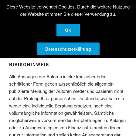
Zum
Diese Website verwendet Cookies. Durch die weitere Nutzung
STRATEGISCHE
Inhalt
der Website stimmen Sie dieser Verwendung zu.
AKTIENANLAGE
springen
Langfristige Kapitalanlage in Aktien
OK
Menü
Datenschutzerklärung
RISIKOHINWEIS
Alle Aussagen der Autoren in elektronischer oder
schriftlicher Form geben ausschließlich die allgemein
publizierte Meinung der Autoren wieder und basieren nicht
auf der Prüfung Ihrer persönlichen Umstände, weshalb sie
weder eine individuelle Beratung ersetzen, noch eine
vollumfängliche Information gewährleisten. Sämtliche
möglicherweise vorkommenden Empfehlungen zu Anlagen
oder zu Anlagestrategien von Finanzinstrumenten dienen
nur zur Information und stellen keine Anlageberatung dar.