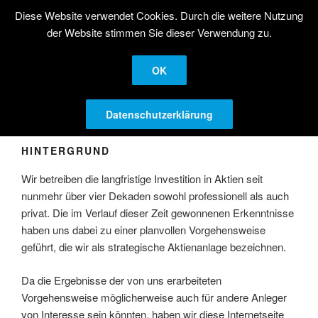
Zum
Diese Website verwendet Cookies. Durch die weitere Nutzung
STRATEGISCHE
Inhalt
der Website stimmen Sie dieser Verwendung zu.
AKTIENANLAGE
springen
Langfristige Kapitalanlage in Aktien
OK
Menü
Datenschutzerklärung
HINTERGRUND
Wir betreiben die langfristige Investition in Aktien seit
nunmehr über vier Dekaden sowohl professionell als auch
privat. Die im Verlauf dieser Zeit gewonnenen Erkenntnisse
haben uns dabei zu einer planvollen Vorgehensweise
geführt, die wir als strategische Aktienanlage bezeichnen.
Da die Ergebnisse der von uns erarbeiteten
Vorgehensweise möglicherweise auch für andere Anleger
von Interesse sein könnten, haben wir diese Internetseite