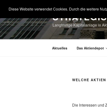
Zum
Inhalt
Diese Website verwendet Cookies. Durch die weitere Nut
STRATEGI
springen
Langfristige Kapitalanlage in Ak
Aktuelles
Das Aktiendepot
WELCHE AKTIEN
Die Interessen und Z