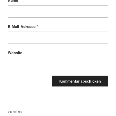
Name
*
E-Mail-Adresse
*
Website
Beitragsnavigation
Vorheriger
ZURÜCK