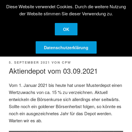
Zum
Diese Website verwendet Cookies. Durch die weitere Nutzung
STRATEGISCHE
Inhalt
der Website stimmen Sie dieser Verwendung zu.
AKTIENANLAGE
springen
Langfristige Kapitalanlage in Aktien
OK
Menü
Datenschutzerklärung
VERÖFFENTLICHT
5. SEPTEMBER 2021
VON
CPW
AM
Aktiendepot vom 03.09.2021
Vom 1. Januar 2021 bis heute hat unser Musterdepot einen
Wertzuwachs von ca. 15 % zu verzeichnen. Aktuell
entwickeln die Börsenkurse sich allerdings eher seitwärts.
Sollte noch ein goldener Börsenherbst folgen, so könnte es
noch ein ausgezeichnetes Jahr für das Depot werden.
Warten wir es ab.