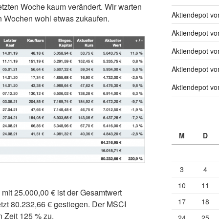
letzten Woche kaum verändert. Wir warten
Aktiendepot v
en Wochen wohl etwas zukaufen.
Aktiendepot v
Aktiendepot v
Aktiendepot v
Aktiendepot v
M
D
3
4
10
11
mit 25.000,00 € ist der Gesamtwert
17
18
tzt 80.232,66 € gestiegen. Der MSCI
n Zeit 125 % zu.
24
25