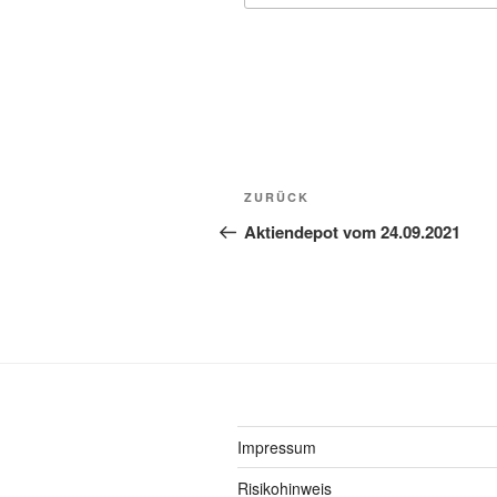
Beitragsnavigation
Vorheriger
ZURÜCK
Beitrag
Aktiendepot vom 24.09.2021
Impressum
Risikohinweis