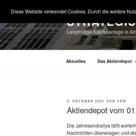
Zum
Inhalt
Diese Website verwendet Cookies. Durch die weitere Nut
STRATEGI
springen
Langfristige Kapitalanlage in Ak
Aktuelles
Das Aktiendepot
VERÖFFENTLICHT
5. OKTOBER 2021
VON
CPW
AM
Aktiendepot vom 01
Die Jahresendrallye läßt weiterh
Nachrichten überwiegen und di