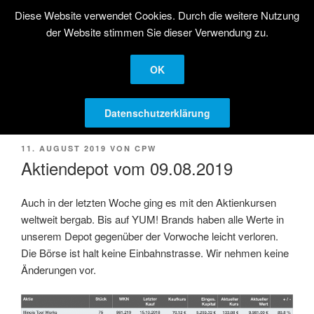
Zum
Diese Website verwendet Cookies. Durch die weitere Nutzung
STRATEGISCHE
Inhalt
der Website stimmen Sie dieser Verwendung zu.
AKTIENANLAGE
springen
Langfristige Kapitalanlage in Aktien
OK
Menü
Datenschutzerklärung
VERÖFFENTLICHT
11. AUGUST 2019
VON
CPW
AM
Aktiendepot vom 09.08.2019
Auch in der letzten Woche ging es mit den Aktienkursen
weltweit bergab. Bis auf YUM! Brands haben alle Werte in
unserem Depot gegenüber der Vorwoche leicht verloren.
Die Börse ist halt keine Einbahnstrasse. Wir nehmen keine
Änderungen vor.