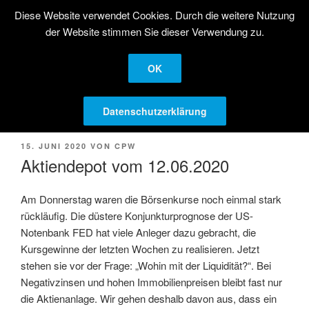
Zum
Diese Website verwendet Cookies. Durch die weitere Nutzung
STRATEGISCHE
Inhalt
der Website stimmen Sie dieser Verwendung zu.
AKTIENANLAGE
springen
Langfristige Kapitalanlage in Aktien
OK
Menü
Datenschutzerklärung
VERÖFFENTLICHT
15. JUNI 2020
VON
CPW
AM
Aktiendepot vom 12.06.2020
Am Donnerstag waren die Börsenkurse noch einmal stark
rückläufig. Die düstere Konjunkturprognose der US-
Notenbank FED hat viele Anleger dazu gebracht, die
Kursgewinne der letzten Wochen zu realisieren. Jetzt
stehen sie vor der Frage: „Wohin mit der Liquidität?“. Bei
Negativzinsen und hohen Immobilienpreisen bleibt fast nur
die Aktienanlage. Wir gehen deshalb davon aus, dass ein