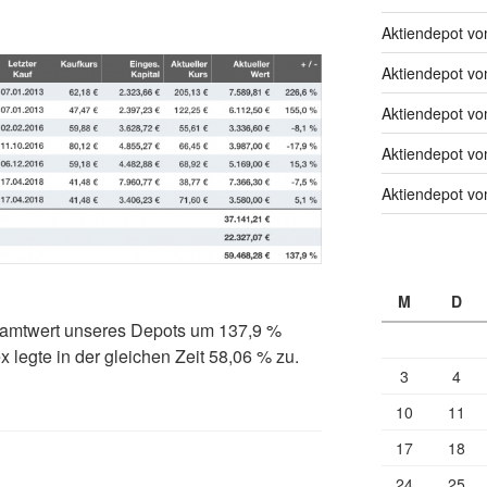
Aktiendepot v
Aktiendepot v
Aktiendepot v
Aktiendepot v
Aktiendepot v
M
D
esamtwert unseres Depots um 137,9 %
 legte in der gleichen Zeit 58,06 % zu.
3
4
10
11
17
18
24
25