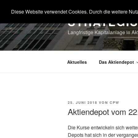
Zum
Inhalt
Diese Website verwendet Cookies. Durch die weitere Nut
STRATEGI
springen
Langfristige Kapitalanlage in Ak
Aktuelles
Das Aktiendepot
VERÖFFENTLICHT
25. JUNI 2018
VON
CPW
AM
Aktiendepot vom 22
Die Kurse entwickeln sich weite
Depots hat sich in der vergang