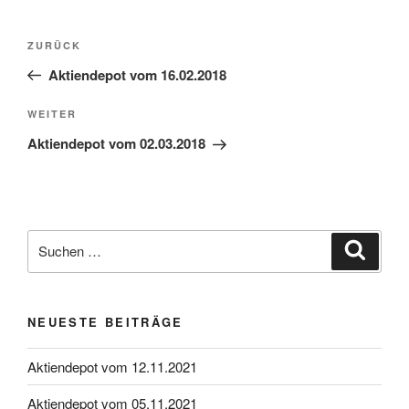
Beitragsnavigation
Vorheriger
ZURÜCK
Beitrag
Aktiendepot vom 16.02.2018
Nächster
WEITER
Beitrag
Aktiendepot vom 02.03.2018
Suche
Suche
nach:
NEUESTE BEITRÄGE
Aktiendepot vom 12.11.2021
Aktiendepot vom 05.11.2021