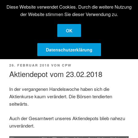
Zum
Diese Website verwendet Cookies. Durch die weitere Nutzung
STRATEGISCHE
Inhalt
der Website stimmen Sie dieser Verwendung zu.
AKTIENANLAGE
springen
Langfristige Kapitalanlage in Aktien
OK
Menü
Datenschutzerklärung
VERÖFFENTLICHT
26. FEBRUAR 2018
VON
CPW
AM
Aktiendepot vom 23.02.2018
In der vergangenen Handelswoche haben sich die
Aktienkurse kaum verändert. Die Börsen tendierten
seitwärts.
Auch der Gesamtwert unseres Aktiendepots blieb nahezu
unverändert.