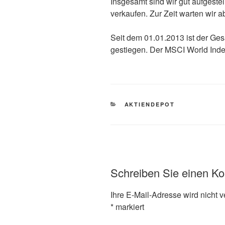
Insgesamt sind wir gut aufgeste
verkaufen. Zur Zeit warten wir a
Seit dem 01.01.2013 ist der G
gestiegen. Der MSCI World Index
KATEGORIEN
AKTIENDEPOT
Schreiben Sie einen K
Ihre E-Mail-Adresse wird nicht ve
*
markiert