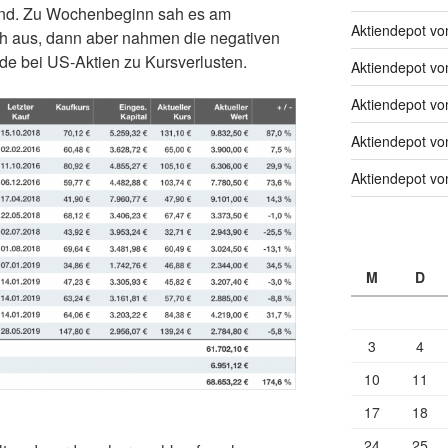
ind. Zu Wochenbeginn sah es am
Aktiendepot v
ich aus, dann aber nahmen die negativen
de bei US-Aktien zu Kursverlusten.
Aktiendepot v
Aktiendepot v
Aktiendepot v
Aktiendepot v
M
D
3
4
10
11
17
18
24
25