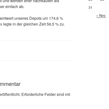
llt und werden eher nachkaufen als
ber einfach ab.
31
« Nov.
esamtwert unseres Depots um 174,6 %
 legte in der gleichen Zeit 56,5 % zu.
ommentar
röffentlicht.
Erforderliche Felder sind mit