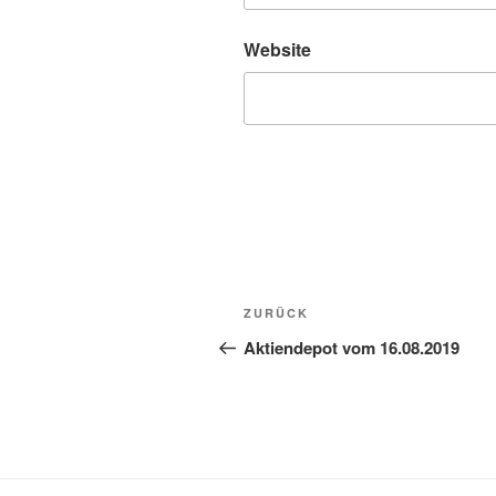
Website
Beitragsnavigation
Vorheriger
ZURÜCK
Beitrag
Aktiendepot vom 16.08.2019