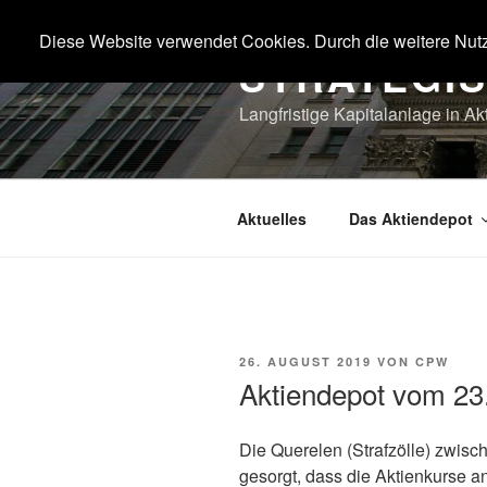
Zum
Inhalt
Diese Website verwendet Cookies. Durch die weitere Nut
STRATEGI
springen
Langfristige Kapitalanlage in Ak
Aktuelles
Das Aktiendepot
VERÖFFENTLICHT
26. AUGUST 2019
VON
CPW
AM
Aktiendepot vom 23
Die Querelen (Strafzölle) zwis
gesorgt, dass die Aktienkurse a