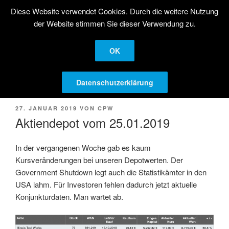
Zum
Diese Website verwendet Cookies. Durch die weitere Nutzung
STRATEGISCHE
Inhalt
der Website stimmen Sie dieser Verwendung zu.
AKTIENANLAGE
springen
Langfristige Kapitalanlage in Aktien
OK
Menü
Datenschutzerklärung
VERÖFFENTLICHT
27. JANUAR 2019
VON
CPW
AM
Aktiendepot vom 25.01.2019
In der vergangenen Woche gab es kaum
Kursveränderungen bei unseren Depotwerten. Der
Government Shutdown legt auch die Statistikämter in den
USA lahm. Für Investoren fehlen dadurch jetzt aktuelle
Konjunkturdaten. Man wartet ab.