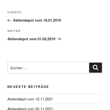
Beitragsnavigation
Vorheriger
ZURÜCK
Beitrag
Aktiendepot vom 18.01.2019
Nächster
WEITER
Beitrag
Aktiendepot vom 01.02.2019
Suche
Suche
nach:
NEUESTE BEITRÄGE
Aktiendepot vom 12.11.2021
Aktiendepot vom 05.11.2021