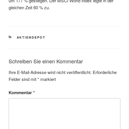
um 177 % gestiegen. Der MSCI World Index legte in der
gleichen Zeit 60 % zu.
KATEGORIEN
AKTIENDEPOT
Schreiben Sie einen Kommentar
Ihre E-Mail-Adresse wird nicht veröffentlicht.
Erforderliche
Felder sind mit
*
markiert
Kommentar
*