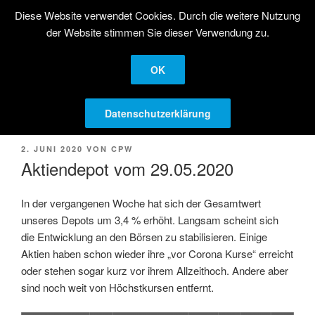
Zum
Diese Website verwendet Cookies. Durch die weitere Nutzung
STRATEGISCHE
Inhalt
der Website stimmen Sie dieser Verwendung zu.
AKTIENANLAGE
springen
Langfristige Kapitalanlage in Aktien
OK
Menü
Datenschutzerklärung
VERÖFFENTLICHT
2. JUNI 2020
VON
CPW
AM
Aktiendepot vom 29.05.2020
In der vergangenen Woche hat sich der Gesamtwert
unseres Depots um 3,4 % erhöht. Langsam scheint sich
die Entwicklung an den Börsen zu stabilisieren. Einige
Aktien haben schon wieder ihre „vor Corona Kurse“ erreicht
oder stehen sogar kurz vor ihrem Allzeithoch. Andere aber
sind noch weit von Höchstkursen entfernt.