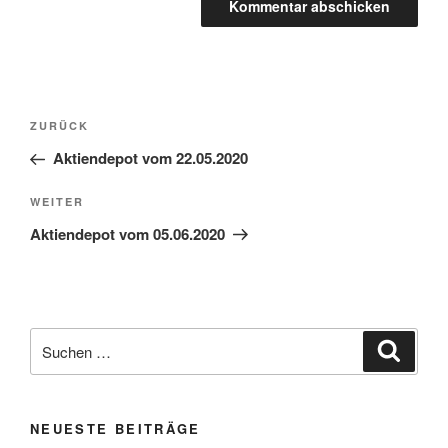
Beitragsnavigation
Vorheriger
ZURÜCK
Beitrag
Aktiendepot vom 22.05.2020
Nächster
WEITER
Beitrag
Aktiendepot vom 05.06.2020
Suche
Suche
nach:
NEUESTE BEITRÄGE