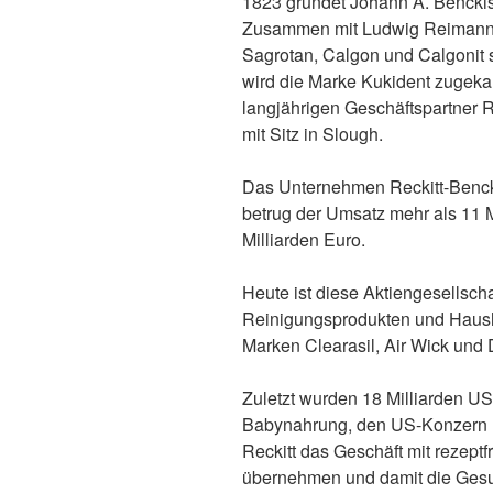
1823 gründet Johann A. Benckis
Zusammen mit Ludwig Reimann be
Sagrotan, Calgon und Calgonit 
wird die Marke Kukident zugekau
langjährigen Geschäftspartner R
mit Sitz in Slough.
Das Unternehmen Reckitt-Bencki
betrug der Umsatz mehr als 11 M
Milliarden Euro.
Heute ist diese Aktiengesellscha
Reinigungsprodukten und Haush
Marken Clearasil, Air Wick und 
Zuletzt wurden 18 Milliarden US-
Babynahrung, den US-Konzern M
Reckitt das Geschäft mit rezept
übernehmen und damit die Gesu