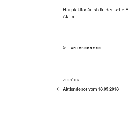
Hauptaktionär ist die deutsche 
Aktien.
KATEGORIEN
UNTERNEHMEN
Beitragsnavigation
Vorheriger
ZURÜCK
Beitrag
Aktiendepot vom 18.05.2018