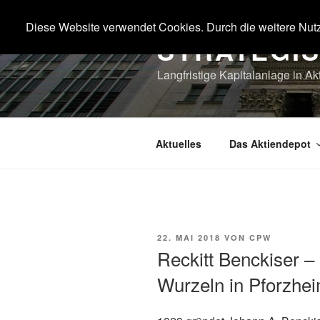
Zum
Inhalt
Diese Website verwendet Cookies. Durch die weitere Nut
STRATEGI
springen
Langfristige Kapitalanlage in Ak
Aktuelles
Das Aktiendepot
VERÖFFENTLICHT
22. MAI 2018
VON
CPW
AM
Reckitt Benckiser – 
Wurzeln in Pforzhe