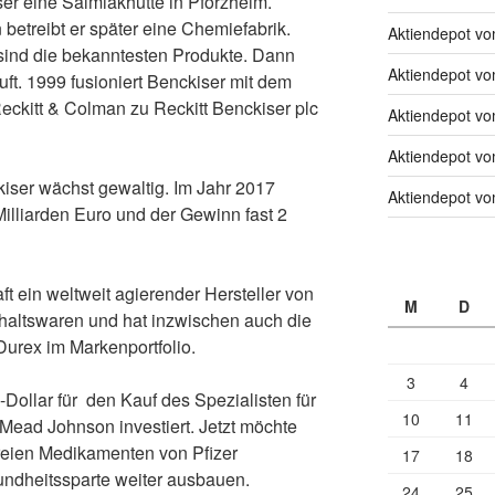
er eine Salmiakhütte in Pforzheim.
treibt er später eine Chemiefabrik.
Aktiendepot v
sind die bekanntesten Produkte. Dann
Aktiendepot v
ft. 1999 fusioniert Benckiser mit dem
eckitt & Colman zu Reckitt Benckiser plc
Aktiendepot v
Aktiendepot v
ser wächst gewaltig. Im Jahr 2017
Aktiendepot v
illiarden Euro und der Gewinn fast 2
ft ein weltweit agierender Hersteller von
M
D
altswaren und hat inzwischen auch die
Durex im Markenportfolio.
3
4
Dollar für
den Kauf des Spezialisten für
10
11
ead Johnson investiert. Jetzt möchte
freien Medikamenten von Pfizer
17
18
ndheitssparte weiter ausbauen.
24
25