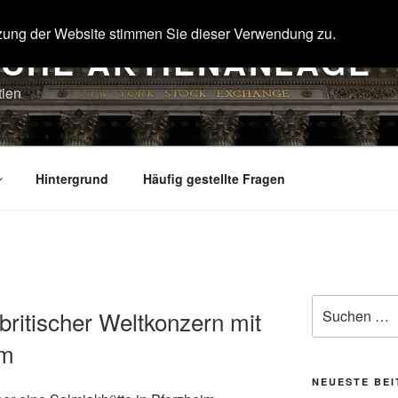
zung der Website stimmen Sie dieser Verwendung zu.
SCHE AKTIENANLAGE
tien
Hintergrund
Häufig gestellte Fragen
Suche
britischer Weltkonzern mit
nach:
im
NEUESTE BE