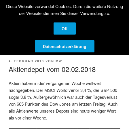
Zum
Diese Website verwendet Cookies. Durch die weitere Nutzung
STRATEGISCHE
Inhalt
der Website stimmen Sie dieser Verwendung zu.
AKTIENANLAGE
springen
Langfristige Kapitalanlage in Aktien
OK
Menü
Datenschutzerklärung
VERÖFFENTLICHT
4. FEBRUAR 2018
VON
MW
AM
Aktiendepot vom 02.02.2018
Aktien haben in der vergangenen Woche weltweit
nachgegeben. Der MSCI World verlor 3,4 %, der S&P 500
sogar 3,8 %. Außergewöhnlich war auch der Tagesverlust
von 665 Punkten des Dow Jones am letzten Freitag. Auch
alle Aktienwerte unseres Depots sind heute weniger Wert
als vor einer Woche.