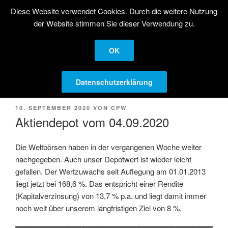
Zum
Diese Website verwendet Cookies. Durch die weitere Nutzung
STRATEGISCHE
Inhalt
der Website stimmen Sie dieser Verwendung zu.
AKTIENANLAGE
springen
Langfristige Kapitalanlage in Aktien
OK
Menü
Datenschutzerklärung
VERÖFFENTLICHT
10. SEPTEMBER 2020
VON
CPW
AM
Aktiendepot vom 04.09.2020
Die Weltbörsen haben in der vergangenen Woche weiter
nachgegeben. Auch unser Depotwert ist wieder leicht
gefallen. Der Wertzuwachs seit Auflegung am 01.01.2013
liegt jetzt bei 168,6 %. Das entspricht einer Rendite
(Kapitalverzinsung) von 13,7 % p.a. und liegt damit immer
noch weit über unserem langfristigen Ziel von 8 %.