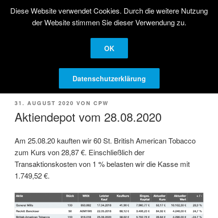
Zum
Diese Website verwendet Cookies. Durch die weitere Nutzung
STRATEGISCHE
Inhalt
der Website stimmen Sie dieser Verwendung zu.
AKTIENANLAGE
springen
Langfristige Kapitalanlage in Aktien
OK
Menü
Datenschutzerklärung
VERÖFFENTLICHT
31. AUGUST 2020
VON
CPW
AM
Aktiendepot vom 28.08.2020
Am 25.08.20 kauften wir 60 St. British American Tobacco
zum Kurs von 28,87 €. Einschließlich der
Transaktionskosten von 1 % belasten wir die Kasse mit
1.749,52 €.