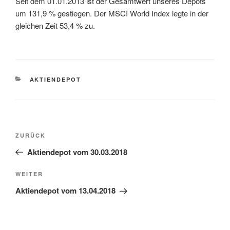
Seit dem 01.01.2013 ist der Gesamtwert unseres Depots
um 131,9 % gestiegen. Der MSCI World Index legte in der
gleichen Zeit 53,4 % zu.
KATEGORIEN
AKTIENDEPOT
Beitragsnavigation
Vorheriger
ZURÜCK
Beitrag
Aktiendepot vom 30.03.2018
Nächster
WEITER
Beitrag
Aktiendepot vom 13.04.2018