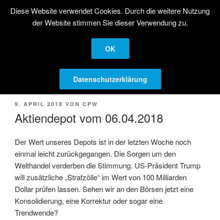
Zum
Diese Website verwendet Cookies. Durch die weitere Nutzung
STRATEGISCHE
Inhalt
der Website stimmen Sie dieser Verwendung zu.
AKTIENANLAGE
springen
Langfristige Kapitalanlage in Aktien
OK
Menü
Datenschutzerklärung
VERÖFFENTLICHT
9. APRIL 2018
VON
CPW
AM
Aktiendepot vom 06.04.2018
Der Wert unseres Depots ist in der letzten Woche noch
einmal leicht zurückgegangen. Die Sorgen um den
Welthandel verderben die Stimmung. US-Präsident Trump
will zusätzliche „Strafzölle“ im Wert von 100 Milliarden
Dollar prüfen lassen. Sehen wir an den Börsen jetzt eine
Konsolidierung, eine Korrektur oder sogar eine
Trendwende?