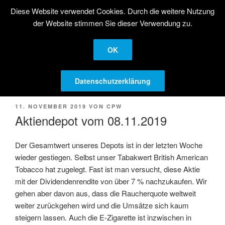
Zum
Diese Website verwendet Cookies. Durch die weitere Nutzung
STRATEGISCHE
Inhalt
der Website stimmen Sie dieser Verwendung zu.
AKTIENANLAGE
springen
Langfristige Kapitalanlage in Aktien
OK
Menü
Datenschutzerklärung
VERÖFFENTLICHT
11. NOVEMBER 2019
VON
CPW
AM
Aktiendepot vom 08.11.2019
Der Gesamtwert unseres Depots ist in der letzten Woche
wieder gestiegen. Selbst unser Tabakwert British American
Tobacco hat zugelegt. Fast ist man versucht, diese Aktie
mit der Dividendenrendite von über 7 % nachzukaufen. Wir
gehen aber davon aus, dass die Raucherquote weltweit
weiter zurückgehen wird und die Umsätze sich kaum
steigern lassen. Auch die E-Zigarette ist inzwischen in