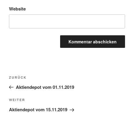
Website
Beitragsnavigation
Vorheriger
ZURÜCK
Beitrag
Aktiendepot vom 01.11.2019
Nächster
WEITER
Beitrag
Aktiendepot vom 15.11.2019