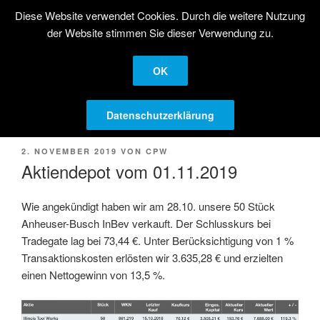
Zum
Diese Website verwendet Cookies. Durch die weitere Nutzung
STRATEGISCHE
Inhalt
der Website stimmen Sie dieser Verwendung zu.
AKTIENANLAGE
springen
Langfristige Kapitalanlage in Aktien
OK
Menü
Datenschutzerklärung
VERÖFFENTLICHT
2. NOVEMBER 2019
VON
CPW
AM
Aktiendepot vom 01.11.2019
Wie angekündigt haben wir am 28.10. unsere 50 Stück
Anheuser-Busch InBev verkauft. Der Schlusskurs bei
Tradegate lag bei 73,44 €. Unter Berücksichtigung von 1 %
Transaktionskosten erlösten wir 3.635,28 € und erzielten
einen Nettogewinn von 13,5 %.