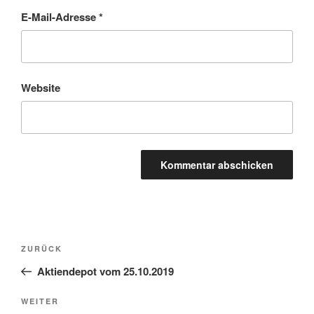
E-Mail-Adresse
*
Website
Beitragsnavigation
Vorheriger
ZURÜCK
Beitrag
Aktiendepot vom 25.10.2019
Nächster
WEITER