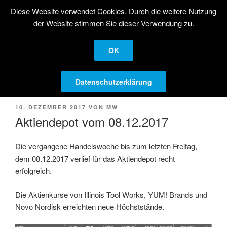
Zum
Diese Website verwendet Cookies. Durch die weitere Nutzung
STRATEGISCHE
Inhalt
der Website stimmen Sie dieser Verwendung zu.
AKTIENANLAGE
springen
Langfristige Kapitalanlage in Aktien
OK
Menü
Datenschutzerklärung
VERÖFFENTLICHT
10. DEZEMBER 2017
VON
MW
AM
Aktiendepot vom 08.12.2017
Die vergangene Handelswoche bis zum letzten Freitag,
dem 08.12.2017 verlief für das Aktiendepot recht
erfolgreich.
Die Aktienkurse von Illinois Tool Works, YUM! Brands und
Novo Nordisk erreichten neue Höchststände.