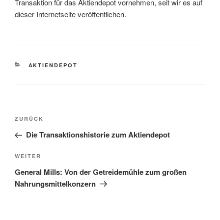
Transaktion für das Aktiendepot vornehmen, seit wir es auf
dieser Internetseite veröffentlichen.
KATEGORIEN
AKTIENDEPOT
Beitragsnavigation
Vorheriger
ZURÜCK
Beitrag
Die Transaktionshistorie zum Aktiendepot
Nächster
WEITER
Beitrag
General Mills: Von der Getreidemühle zum großen
Nahrungsmittelkonzern