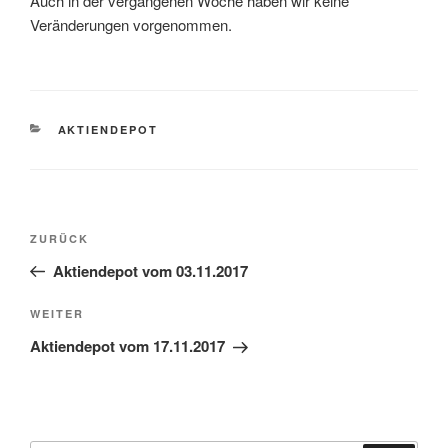
Auch in der vergangenen Woche haben wir keine
Veränderungen vorgenommen.
KATEGORIEN
AKTIENDEPOT
Beitragsnavigation
Vorheriger
ZURÜCK
Beitrag
Aktiendepot vom 03.11.2017
Nächster
WEITER
Beitrag
Aktiendepot vom 17.11.2017