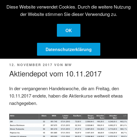
Zum
Diese Website verwendet Cookies. Durch die weitere Nutzung
STRATEGISCHE
Inhalt
der Website stimmen Sie dieser Verwendung zu.
AKTIENANLAGE
springen
Langfristige Kapitalanlage in Aktien
OK
Menü
Datenschutzerklärung
VERÖFFENTLICHT
12. NOVEMBER 2017
VON
MW
AM
Aktiendepot vom 10.11.2017
In der vergangenen Handelswoche, die am Freitag, den
10.11.2017 endete, haben die Aktienkurse weltweit etwas
nachgegeben.