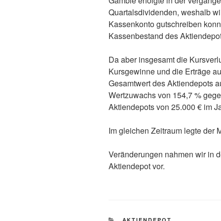
Gamble erfolgte in der vergan
Quartalsdividenden, weshalb w
Kassenkonto gutschreiben konnt
Kassenbestand des Aktiendepots
Da aber insgesamt die Kursverl
Kursgewinne und die Erträge a
Gesamtwert des Aktiendepots au
Wertzuwachs von 154,7 % gege
Aktiendepots von 25.000 € im J
Im gleichen Zeitraum legte der 
Veränderungen nahmen wir in 
Aktiendepot vor.
KATEGORIEN
AKTIENDEPOT