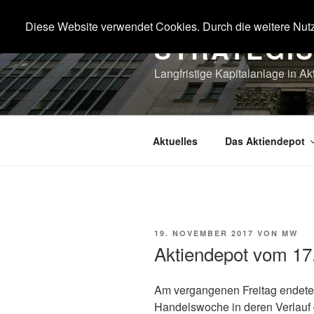
Zum
Inhalt
Diese Website verwendet Cookies. Durch die weitere Nut
STRATEGI
springen
Langfristige Kapitalanlage in Ak
Aktuelles
Das Aktiendepot
VERÖFFENTLICHT
19. NOVEMBER 2017
VON
MW
AM
Aktiendepot vom 17
Am vergangenen Freitag endete 
Handelswoche in deren Verlauf 