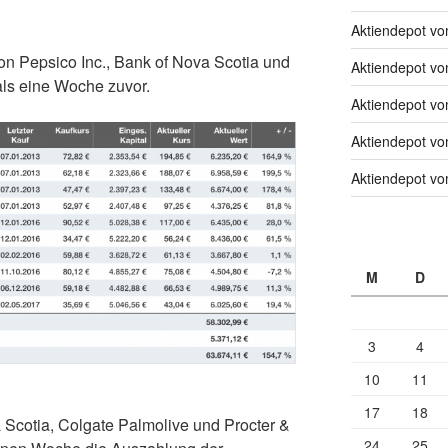
Aktiendepot v
von Pepsico Inc., Bank of Nova Scotia und
Aktiendepot v
ls eine Woche zuvor.
Aktiendepot v
Aktiendepot v
Aktiendepot v
M
D
3
4
10
11
17
18
 Scotia, Colgate Palmolive und Procter &
24
25