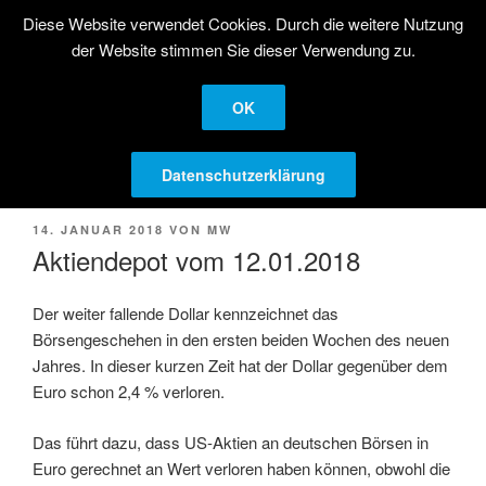
Zum
Diese Website verwendet Cookies. Durch die weitere Nutzung
STRATEGISCHE
Inhalt
der Website stimmen Sie dieser Verwendung zu.
AKTIENANLAGE
springen
Langfristige Kapitalanlage in Aktien
OK
Menü
Datenschutzerklärung
VERÖFFENTLICHT
14. JANUAR 2018
VON
MW
AM
Aktiendepot vom 12.01.2018
Der weiter fallende Dollar kennzeichnet das
Börsengeschehen in den ersten beiden Wochen des neuen
Jahres. In dieser kurzen Zeit hat der Dollar gegenüber dem
Euro schon 2,4 % verloren.
Das führt dazu, dass US-Aktien an deutschen Börsen in
Euro gerechnet an Wert verloren haben können, obwohl die