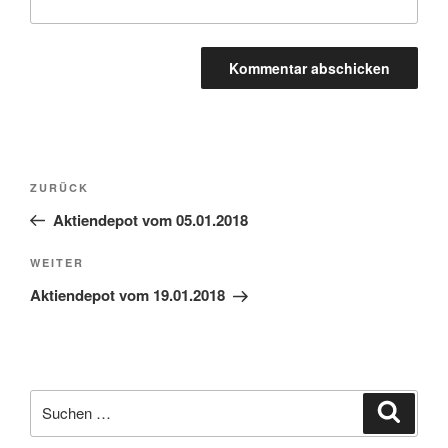
Beitragsnavigation
Vorheriger
ZURÜCK
Beitrag
Aktiendepot vom 05.01.2018
Nächster
WEITER
Beitrag
Aktiendepot vom 19.01.2018
Suche
Suche
nach: