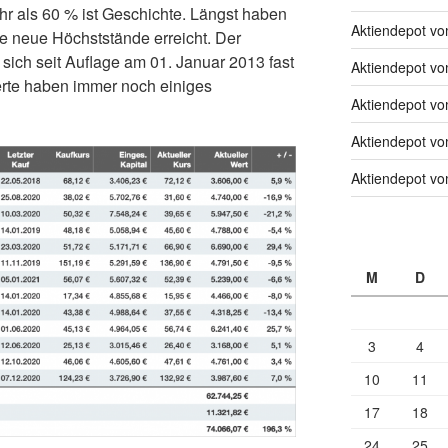
hr als 60 % ist Geschichte. Längst haben
Aktiendepot v
e neue Höchststände erreicht. Der
ich seit Auflage am 01. Januar 2013 fast
Aktiendepot v
erte haben immer noch einiges
Aktiendepot v
Aktiendepot v
Aktiendepot v
M
D
3
4
10
11
17
18
24
25