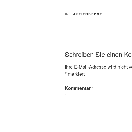
KATEGORIEN
AKTIENDEPOT
Schreiben Sie einen K
Ihre E-Mail-Adresse wird nicht ve
*
markiert
Kommentar
*