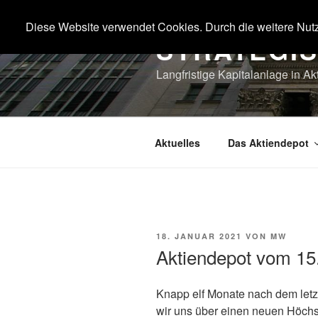
Zum
Inhalt
Diese Website verwendet Cookies. Durch die weitere Nut
STRATEGI
springen
Langfristige Kapitalanlage in Ak
Aktuelles
Das Aktiendepot
VERÖFFENTLICHT
18. JANUAR 2021
VON
MW
AM
Aktiendepot vom 15
Knapp elf Monate nach dem letz
wir uns über einen neuen Höchs