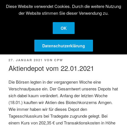
Zum
Diese Website verwendet Cookies. Durch die weitere Nutzung
STRATEGISCHE
Inhalt
der Website stimmen Sie dieser Verwendung zu.
AKTIENANLAGE
springen
Langfristige Kapitalanlage in Aktien
OK
Menü
Datenschutzerklärung
VERÖFFENTLICHT
27. JANUAR 2021
VON
CPW
AM
Aktiendepot vom 22.01.2021
Die Börsen legten in der vergangenen Woche eine
Verschnaufpause ein. Der Gesamtwert unseres Depots hat
sich dabei kaum verändert. Anfang der letzten Woche
(18.01.) kauften wir Aktien des Biotechkonzerns Amgen.
Wie immer haben wir für dieses Depot den
Tagesschlusskurs bei Tradegate zugrunde gelegt. Bei
einem Kurs von 202,35 € und Transaktionskosten in Höhe