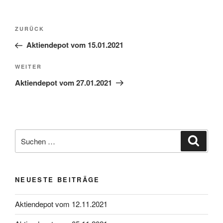
Beitragsnavigation
Vorheriger
ZURÜCK
Beitrag
Aktiendepot vom 15.01.2021
Nächster
WEITER
Beitrag
Aktiendepot vom 27.01.2021
Suche
Suche
nach:
NEUESTE BEITRÄGE
Aktiendepot vom 12.11.2021