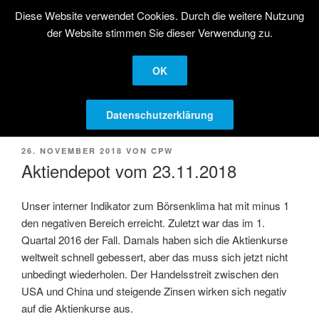
Zum
Diese Website verwendet Cookies. Durch die weitere Nutzung
STRATEGISCHE
Inhalt
der Website stimmen Sie dieser Verwendung zu.
AKTIENANLAGE
springen
Langfristige Kapitalanlage in Aktien
OK
Menü
Datenschutzerklärung
VERÖFFENTLICHT
26. NOVEMBER 2018
VON
CPW
AM
Aktiendepot vom 23.11.2018
Unser interner Indikator zum Börsenklima hat mit minus 1
den negativen Bereich erreicht. Zuletzt war das im 1.
Quartal 2016 der Fall. Damals haben sich die Aktienkurse
weltweit schnell gebessert, aber das muss sich jetzt nicht
unbedingt wiederholen. Der Handelsstreit zwischen den
USA und China und steigende Zinsen wirken sich negativ
auf die Aktienkurse aus.