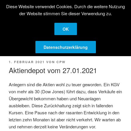
Zum
Diese Website verwendet Cookies. Durch die weitere Nutzung
STRATEGISCHE
Inhalt
der Website stimmen Sie dieser Verwendung zu.
AKTIENANLAGE
springen
Langfristige Kapitalanlage in Aktien
OK
Menü
Datenschutzerklärung
VERÖFFENTLICHT
1. FEBRUAR 2021
VON
CPW
AM
Aktiendepot vom 27.01.2021
Anlegern sind die Aktien wohl zu teuer geworden. Ein KGV
von mehr als 30 (Dow Jones) führt dazu, dass Verkäufe ein
Übergewicht bekommen haben und Neuanlagen
ausbleiben. Diese Zurückhaltung zeigt sich in fallenden
Kursen. Eine Pause nach der rasanten Entwicklung in den
letzten zehn Monaten ist aber nicht verkehrt. Wir warten ab
und nehmen derzeit keine Veränderungen vor.