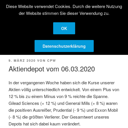
Zum
Diese Website verwendet Cookies. Durch die weitere Nutzung
STRATEGISCHE
Inhalt
der Website stimmen Sie dieser Verwendung zu.
AKTIENANLAGE
springen
Langfristige Kapitalanlage in Aktien
OK
Menü
Datenschutzerklärung
VERÖFFENTLICHT
9. MÄRZ 2020
VON
CPW
AM
Aktiendepot vom 06.03.2020
In der vergangenen Woche haben sich die Kurse unserer
Aktien völlig unterschiedlich entwickelt. Von einem Plus von
12 % bis zu einem Minus von 9 % reichte die Spanne.
Gilead Sciences (+ 12 %) und General Mills (+ 8 %) waren
die positiven Ausreißer, Prudential (- 9 %) und Exxon Mobil
(- 8 %) die größten Verlierer. Der Gesamtwert unseres
Depots hat sich dabei kaum verändert.