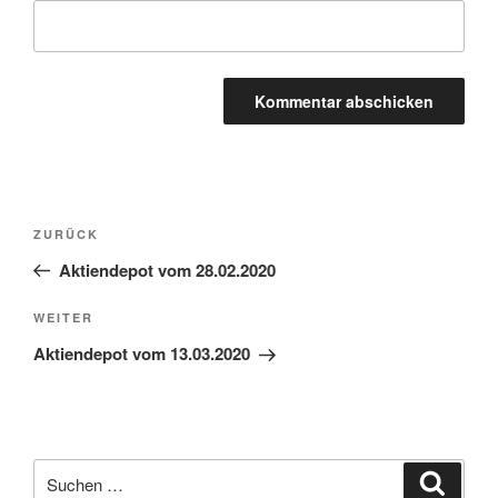
Beitragsnavigation
Vorheriger
ZURÜCK
Beitrag
Aktiendepot vom 28.02.2020
Nächster
WEITER
Beitrag
Aktiendepot vom 13.03.2020
Suche
Suche
nach: