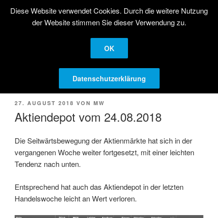
Zum
Diese Website verwendet Cookies. Durch die weitere Nutzung
STRATEGISCHE
Inhalt
der Website stimmen Sie dieser Verwendung zu.
AKTIENANLAGE
springen
Langfristige Kapitalanlage in Aktien
OK
Menü
Datenschutzerklärung
VERÖFFENTLICHT
27. AUGUST 2018
VON
MW
AM
Aktiendepot vom 24.08.2018
Die Seitwärtsbewegung der Aktienmärkte hat sich in der
vergangenen Woche weiter fortgesetzt, mit einer leichten
Tendenz nach unten.
Entsprechend hat auch das Aktiendepot in der letzten
Handelswoche leicht an Wert verloren.