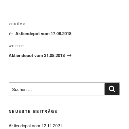
Beitragsnavigation
Vorheriger
ZURÜCK
Beitrag
Aktiendepot vom 17.08.2018
Nächster
WEITER
Beitrag
Aktiendepot vom 31.08.2018
Suche
Suche
nach:
NEUESTE BEITRÄGE
Aktiendepot vom 12.11.2021